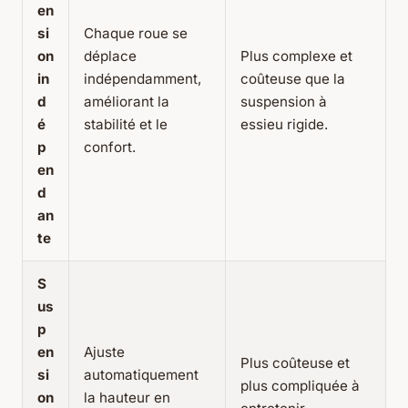
en
si
Chaque roue se
on
déplace
Plus complexe et
in
indépendamment,
coûteuse que la
d
améliorant la
suspension à
é
stabilité et le
essieu rigide.
p
confort.
en
d
an
te
S
us
p
en
Ajuste
Plus coûteuse et
si
automatiquement
plus compliquée à
on
la hauteur en