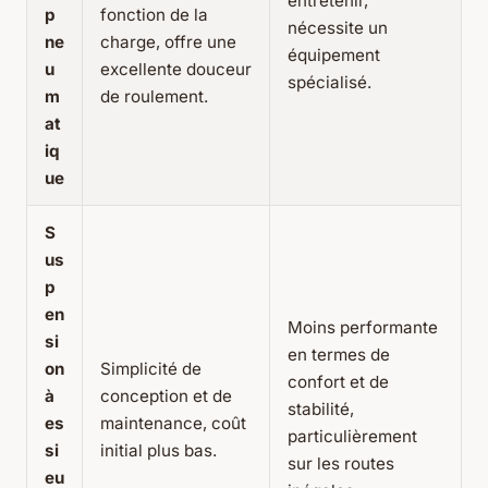
entretenir,
p
fonction de la
nécessite un
ne
charge, offre une
équipement
u
excellente douceur
spécialisé.
m
de roulement.
at
iq
ue
S
us
p
en
Moins performante
si
en termes de
on
Simplicité de
confort et de
à
conception et de
stabilité,
es
maintenance, coût
particulièrement
si
initial plus bas.
sur les routes
eu