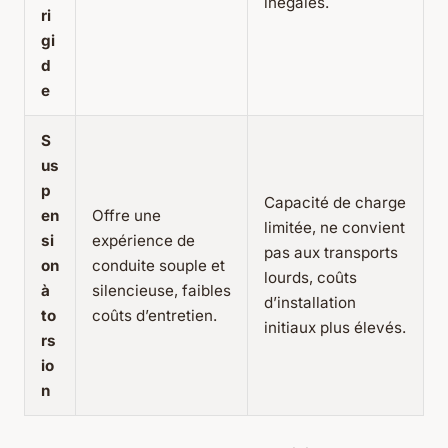
inégales.
ri
gi
d
e
S
us
p
Capacité de charge
en
Offre une
limitée, ne convient
si
expérience de
pas aux transports
on
conduite souple et
lourds, coûts
à
silencieuse, faibles
d’installation
to
coûts d’entretien.
initiaux plus élevés.
rs
io
n