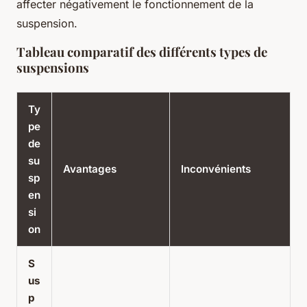
affecter négativement le fonctionnement de la
suspension.
Tableau comparatif des différents types de
suspensions
Ty
pe
de
su
Avantages
Inconvénients
sp
en
si
on
S
us
p